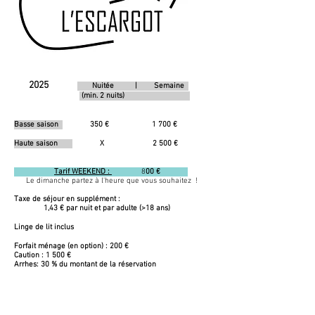
2025
Nuitée | Semaine
(min. 2 nuits)
Basse saison
350 €
1 700 €
Haute saison
X 2 500 €
Tarif WEEKEND :
8
00 €
Le dimanche partez à l'heure que vous souhaitez !
Taxe de séjour en supplément :
1,43 € par nuit et par adulte (>18 ans)
Linge de lit inclus
Forfait ménage (en option) : 200 €
Caution : 1 500 €
Arrhes: 30 % du montant de la réservation
Nos amis les animaux ne sont pas
acceptés.