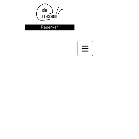
Réserver
Nos Tarifs
Réservation
Cliquer sur le jour d'arrivée souhaité, et renseigner la
durée du séjour qui s'ouvre sous le calendrier.